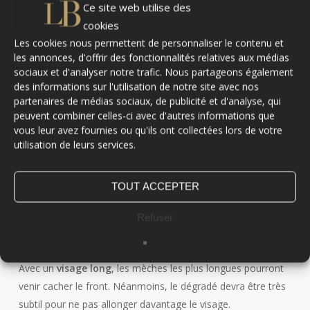
Ce site web utilise des
pas chose aisée.
cookies
Les cookies nous permettent de personnaliser le contenu et
Le taper fait justement partie des coupes qui s’adaptent à
les annonces, d'offrir des fonctionnalités relatives aux médias
toutes les morphologies :
visage ovale, mais aussi rond,
sociaux et d'analyser notre trafic. Nous partageons également
carré ou allongé. C’est une autre raison du succès de cette
des informations sur l'utilisation de notre site avec nos
coiffure pour les hommes.
partenaires de médias sociaux, de publicité et d'analyse, qui
peuvent combiner celles-ci avec d'autres informations que
vous leur avez fournies ou qu'ils ont collectées lors de votre
Avec un
visage rond
, on peut se permettre de garder un
utilisation de leurs services.
maximum de masse sur le dessus de la tête, afin d’allonger
les traits.
TOUT ACCEPTER
Si le
visage est carré
, avec une mâchoire très marquée, les
longueurs sur le dessus du crâne permettront également
Refuser
d’équilibrer haut et bas.
Avec un
visage long
, les mèches les plus longues pourront
venir cacher le front. Néanmoins, le dégradé devra être très
subtil pour ne pas allonger davantage le visage.