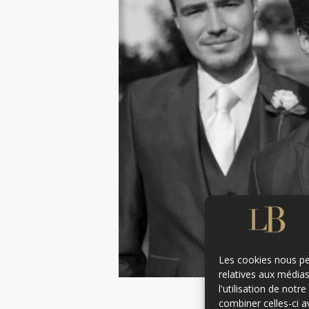
Les cookies nous per
relatives aux média
l'utilisation de not
combiner celles-ci a