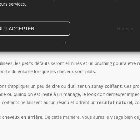
eurs services.
NGS ET MI-LONGS ?
OUT ACCEPTER
Refuser
longs ou longs, ceux-ci doivent être
soigneusement coupés
. Tout 
nt absolument passer voir leur coiffeur avant de se rendre à la mairie 
lisées, les petits défauts seront éliminés et un brushing pourra être r
apporte du volume lorsque les cheveux sont plats.
lons d’appliquer un peu de
cire
ou d’utiliser un
spray coiffant
. Ces pro
 marie ou quand on est invité à un mariage, le look doit demeurer impe
ys coiffants ne laissent aucun résidu et offrent un
résultat naturel
, c
es
cheveux en arrière
. De cette manière, vous aurez le visage bien dég