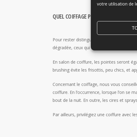
votre utilisation de l
QUEL COIFFAGE POUR LES CHEVEUX LO
T
Pour rester distingué avec des cheveux mi-
dégradée, ceux qui ont de la longueur doive
En salon de coiffure, les pointes seront éga
brushing évite les frisottis, peu chics, et 
Concernant le coiffage, nous vous conseil
coiffure. En l’occurrence, lorsque l’on se
bout de la nuit. En outre, les cires et spra
Par ailleurs, privilégiez une coiffure avec l