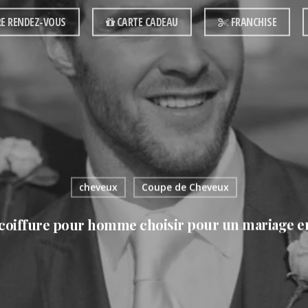
E RENDEZ-VOUS
CARTE CADEAU
FRANCHISE
cheveux
Coupe de Cheveux
coiffure pour homme choisir pour un mariage e