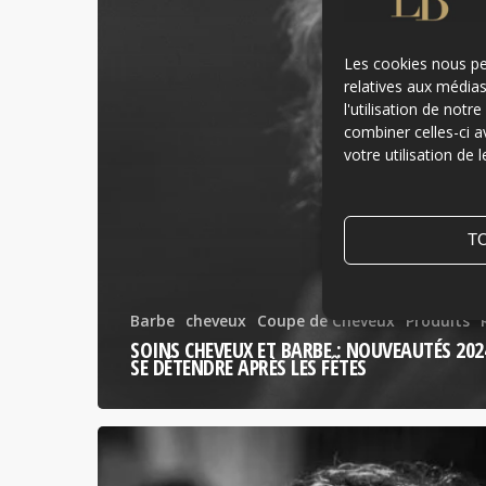
Les cookies nous per
relatives aux média
l'utilisation de not
combiner celles-ci a
votre utilisation de l
T
Barbe
cheveux
Coupe de Cheveux
Produits
SOINS CHEVEUX ET BARBE : NOUVEAUTÉS 20
SE DÉTENDRE APRÈS LES FÊTES
Comment
bien