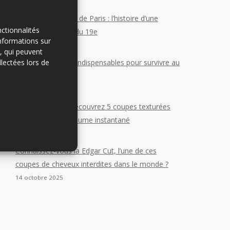
5 août 2026
Le meilleur barbier de Paris : l’histoire d’une
ctionnalités
tradition au cœur du 19e
informations sur
13 juin 2026
e, qui peuvent
llectées lors de
Les 5 soins barbe indispensables pour survivre au
métro parisien
27 mai 2026
Cheveux plats ? Découvrez 5 coupes texturées
pour gagner un volume instantané
30 janvier 2026
Connaissez-vous la Edgar Cut, l’une de ces
coupes de cheveux interdites dans le monde ?
14 octobre 2025