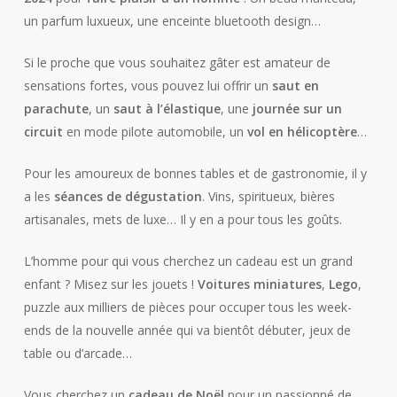
un parfum luxueux, une enceinte bluetooth design…
Si le proche que vous souhaitez gâter est amateur de
sensations fortes, vous pouvez lui offrir un
saut en
parachute
, un
saut à l’élastique
, une
journée sur un
circuit
en mode pilote automobile, un
vol en hélicoptère
…
Pour les amoureux de bonnes tables et de gastronomie, il y
a les
séances de dégustation
. Vins, spiritueux, bières
artisanales, mets de luxe… Il y en a pour tous les goûts.
L’homme pour qui vous cherchez un cadeau est un grand
enfant ? Misez sur les jouets !
Voitures miniatures
,
Lego
,
puzzle aux milliers de pièces pour occuper tous les week-
ends de la nouvelle année qui va bientôt débuter, jeux de
table ou d’arcade…
Vous cherchez un
cadeau de Noël
pour un passionné de