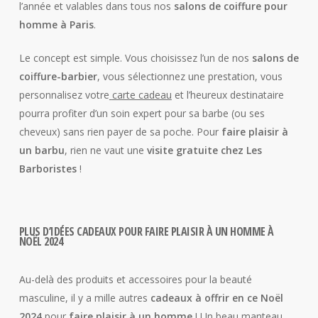
l’année et valables dans tous nos
salons de coiffure pour
homme à Paris
.
Le concept est simple. Vous choisissez l’un de nos
salons de
coiffure-barbier
, vous sélectionnez une prestation, vous
personnalisez votre
carte cadeau
et l’heureux destinataire
pourra profiter d’un soin expert pour sa barbe (ou ses
cheveux) sans rien payer de sa poche. Pour
faire plaisir à
un barbu
, rien ne vaut une
visite gratuite chez Les
Barboristes
!
PLUS D’IDÉES CADEAUX POUR FAIRE PLAISIR À UN HOMME À
NOËL 2024
Au-delà des produits et accessoires pour la beauté
masculine, il y a mille autres
cadeaux à offrir en ce Noël
2024
pour
faire plaisir à un homme
! Un beau manteau,