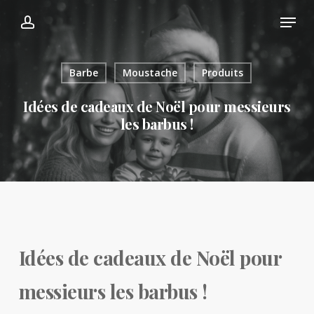
Skip
Menu
Menu
account
to
main
content
Barbe
Moustache
Produits
Idées de cadeaux de Noël pour messieurs
les barbus !
Idées de cadeaux de Noël pour
messieurs les barbus !