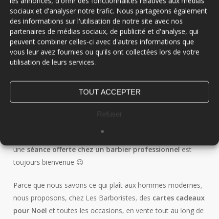
les annonces, d'offrir des fonctionnalités relatives aux médias
sociaux et d'analyser notre trafic. Nous partageons également
barbe
, un
véritable attirail
s’impose !
des informations sur l'utilisation de notre site avec nos
partenaires de médias sociaux, de publicité et d'analyse, qui
peuvent combiner celles-ci avec d'autres informations que
vous leur avez fournies ou qu'ils ont collectées lors de votre
utilisation de leurs services.
La carte cadeau chez un coiffeur pour
homme, délicate attention pour les barbus
TOUT ACCEPTER
et les chevelus
Refuser
Pour
faire plaisir à Noël
, les chèques et cartes cadeaux
représentent des valeurs sûres. Et pour un
homme barbu
,
une
séance offerte chez un barbier professionnel
est
toujours bienvenue
😉
Parce que nous savons ce qui plaît aux hommes modernes,
nous proposons, chez Les Barboristes, des
cartes cadeaux
pour Noël
et toutes les occasions, en vente tout au long de