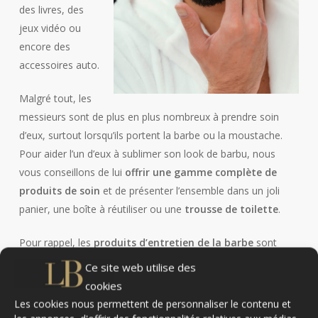
des livres, des
jeux vidéo ou
encore des
accessoires auto.
Malgré tout, les
messieurs sont de plus en plus nombreux à prendre soin
d’eux, surtout lorsqu’ils portent la barbe ou la moustache.
Pour aider l’un d’eux à sublimer son look de barbu, nous
vous conseillons de lui
offrir une gamme complète de
produits de soin
et de présenter l’ensemble dans un joli
panier, une boîte à réutiliser ou une
trousse de toilette
.
Pour rappel, les
produits d’entretien de la barbe
sont
multiples. Idéalement, il faut un
shampoing à barbe
pour
Ce site web utilise des
nettoyer les poils, de la
crème pour le rasage
, de l’
huile
cookies
pour barbe
pour nourrir et sublimer, du baume pour
Les cookies nous permettent de personnaliser le contenu et
discipliner… Pour être
élégant et distingué avec une