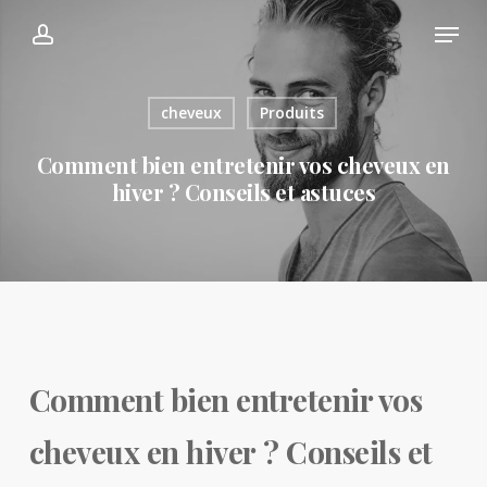
Skip
Menu
Menu
account
to
main
content
cheveux
Produits
Comment bien entretenir vos cheveux en
hiver ? Conseils et astuces
Comment bien entretenir vos
cheveux en hiver ? Conseils et