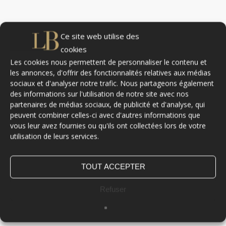
NOS CONSEILS EN PLUS POUR CONSERVER DE BEAUX CHEVEUX EN
HIVER
Ce site web utilise des
cookies
Les cookies nous permettent de personnaliser le contenu et
les annonces, d'offrir des fonctionnalités relatives aux médias
En hiver, pour garder votre chevelure en bonne santé et
sociaux et d'analyser notre trafic. Nous partageons également
être toujours bien coiffé,
prenez rendez-vous
des informations sur l'utilisation de notre site avec nos
régulièrement avec votre coiffeur
. Faire couper
partenaires de médias sociaux, de publicité et d'analyse, qui
régulièrement ses cheveux favorise la repousse et la
peuvent combiner celles-ci avec d'autres informations que
beauté capillaire ;
vous leur avez fournies ou qu'ils ont collectées lors de votre
utilisation de leurs services.
Par temps froid et sec,
évitez de sortir avec les
cheveux mouillés
. Ils sont plus sensibles que les
cheveux secs. En cas de froid extrême, les cheveux
TOUT ACCEPTER
humides peuvent même devenir cassants ;
Refuser
Adoptez une
alimentation équilibrée
, à base de fruits
et légumes riches en vitamines et minéraux. Non
seulement vous fournirez à votre organisme tout ce